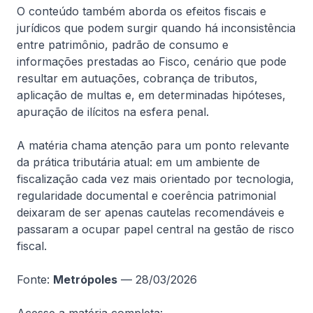
O conteúdo também aborda os efeitos fiscais e
jurídicos que podem surgir quando há inconsistência
entre patrimônio, padrão de consumo e
1
Anterior
Próximo
informações prestadas ao Fisco, cenário que pode
resultar em autuações, cobrança de tributos,
aplicação de multas e, em determinadas hipóteses,
apuração de ilícitos na esfera penal.
A matéria chama atenção para um ponto relevante
da prática tributária atual: em um ambiente de
fiscalização cada vez mais orientado por tecnologia,
regularidade documental e coerência patrimonial
Com 25 anos de experiência, unimos profundidade técnica e
deixaram de ser apenas cautelas recomendáveis e
visão estratégica para estruturar soluções jurídicas seguras,
passaram a ocupar papel central na gestão de risco
consistentes e alinhadas à gestão empresarial.
fiscal.
©
2026
De Natale – Advogados Associados. Todos os direitos
reservados.
Fonte:
Metrópoles
— 28/03/2026
Inscreva-se na nossa Newsletter