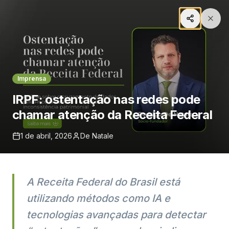
Voltar ao Início
Imprensa
IRPF: ostentação nas redes pode
Mídia e Publicações
chamar atenção da Receita Federal
Explore nossos artigos, notícias e insights
1 de abril, 2026
De Natale
jurídicos.
A Receita Federal do Brasil está
Pesquisar
utilizando métodos como IA e
Imprensa
tecnologias avançadas para detectar