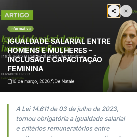
Informativa
IGUALDADE SALARIAL ENTRE
Voltar ao Início
HOMENS E MULHERES –
INCLUSÃO E CAPACITAÇÃO
Mídia e Publicações
FEMININA
Explore nossos artigos, notícias e insights
16 de março, 2026
De Natale
jurídicos.
A Lei 14.611 de 03 de julho de 2023,
Pesquisar
tornou obrigatória a igualdade salarial
Informativa
e critérios remuneratórios entre