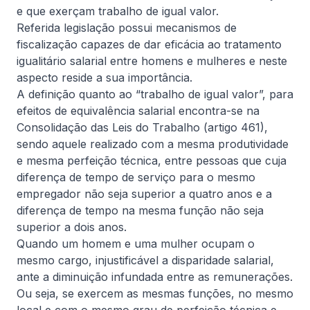
e que exerçam trabalho de igual valor.
estratégia de defesa, organização das provas e
Ler artigo completo
atenção à documentação das contratações.
Referida legislação possui mecanismos de
fiscalização capazes de dar eficácia ao tratamento
igualitário salarial entre homens e mulheres e neste
aspecto reside a sua importância.
Informativa
A definição quanto ao “trabalho de igual valor”, para
efeitos de equivalência salarial encontra-se na
Consolidação das Leis do Trabalho (artigo 461),
sendo aquele realizado com a mesma produtividade
e mesma perfeição técnica, entre pessoas que cuja
diferença de tempo de serviço para o mesmo
empregador não seja superior a quatro anos e a
diferença de tempo na mesma função não seja
4 de agosto, 2026
De Natale Advogados
superior a dois anos.
MP do Frete Mínimo
Quando um homem e uma mulher ocupam o
mesmo cargo, injustificável a disparidade salarial,
Quais os impactos e as mudanças no transporte
rodoviário de cargas após a aprovação do Senado
ante a diminuição infundada entre as remunerações.
da Medida Provisória nº 1.343/2026?
Ou seja, se exercem as mesmas funções, no mesmo