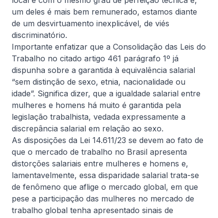
local e com o mesmo grau de perfeição técnica e,
Ler artigo completo
um deles é mais bem remunerado, estamos diante
de um desvirtuamento inexplicável, de viés
discriminatório.
Importante enfatizar que a Consolidação das Leis do
Informativa
Trabalho no citado artigo 461 parágrafo 1º já
dispunha sobre a garantida à equivalência salarial
“sem distinção de sexo, etnia, nacionalidade ou
idade”. Significa dizer, que a igualdade salarial entre
mulheres e homens há muito é garantida pela
legislação trabalhista, vedada expressamente a
discrepância salarial em relação ao sexo.
As disposições da Lei 14.611/23 se devem ao fato de
que o mercado de trabalho no Brasil apresenta
4 de agosto, 2026
De Natale Advogados
distorções salariais entre mulheres e homens e,
IBS e CBS passam a ser obrigatórios
lamentavelmente, essa disparidade salarial trata-se
nas notas fiscais eletrônicas a partir
de fenômeno que aflige o mercado global, em que
de agosto
Primeiros efeitos operacionais da Reforma Tributária
pese a participação das mulheres no mercado de
sobre o consumo
trabalho global tenha apresentado sinais de