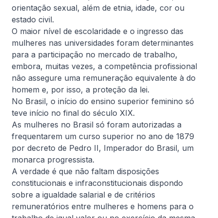
modernizem constantemente e assumam papel
orientação sexual, além de etnia, idade, cor ou
estratégico nos negócios
estado civil.
Ler artigo completo
O maior nível de escolaridade e o ingresso das
mulheres nas universidades foram determinantes
para a participação no mercado de trabalho,
embora, muitas vezes, a competência profissional
Informativa
não assegure uma remuneração equivalente à do
homem e, por isso, a proteção da lei.
No Brasil, o início do ensino superior feminino só
teve início no final do século XIX.
As mulheres no Brasil só foram autorizadas a
frequentarem um curso superior no ano de 1879
por decreto de Pedro II, Imperador do Brasil, um
monarca progressista.
4 de agosto, 2026
De Natale Advogados
A verdade é que não faltam disposições
Impactos do IBS e da CBS nas
constitucionais e infraconstitucionais dispondo
sobre a igualdade salarial e de critérios
locações e holdings patrimoniais
remuneratórios entre mulheres e homens para o
Confira os principais impactos da Reforma Tributária