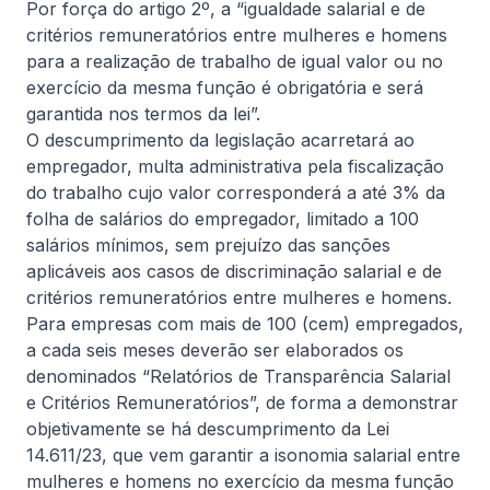
Por força do artigo 2º, a “igualdade salarial e de
consideravelmente mais amplo
critérios remuneratórios entre mulheres e homens
para a realização de trabalho de igual valor ou no
exercício da mesma função é obrigatória e será
Informativa
garantida nos termos da lei”.
O descumprimento da legislação acarretará ao
empregador, multa administrativa pela fiscalização
do trabalho cujo valor corresponderá a até 3% da
folha de salários do empregador, limitado a 100
salários mínimos, sem prejuízo das sanções
aplicáveis aos casos de discriminação salarial e de
critérios remuneratórios entre mulheres e homens.
5 de agosto, 2026
De Natale Advogados
Para empresas com mais de 100 (cem) empregados,
Avalanche de processos sobre
a cada seis meses deverão ser elaborados os
Pejotização, após decisão do STF
denominados “Relatórios de Transparência Salarial
e Critérios Remuneratórios”, de forma a demonstrar
O STF autorizou a retomada dos processos sobre
objetivamente se há descumprimento da Lei
pejotização suspensos pelo Tema 1.389. Embora a
14.611/23, que vem garantir a isonomia salarial entre
tese definitiva ainda não tenha sido fixada, as ações
mulheres e homens no exercício da mesma função
voltam a tramitar, exigindo das empresas revisão da