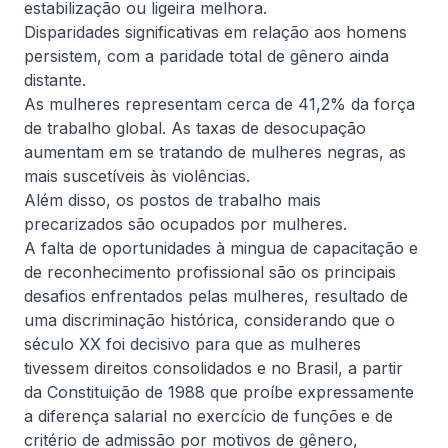
estabilização ou ligeira melhora.
Ler artigo completo
Disparidades significativas em relação aos homens
persistem, com a paridade total de gênero ainda
distante.
As mulheres representam cerca de 41,2% da força
Informativa
de trabalho global. As taxas de desocupação
aumentam em se tratando de mulheres negras, as
mais suscetíveis às violências.
Além disso, os postos de trabalho mais
precarizados são ocupados por mulheres.
A falta de oportunidades à mingua de capacitação e
de reconhecimento profissional são os principais
desafios enfrentados pelas mulheres, resultado de
4 de agosto, 2026
De Natale Advogados
uma discriminação histórica, considerando que o
século XX foi decisivo para que as mulheres
O jurídico deixou de ser centro de
tivessem direitos consolidados e no Brasil, a partir
custo: como transformá-lo em
da Constituição de 1988 que proíbe expressamente
gerador de resultado para as
Cenário cada vez mais complexo, com reformas e
a diferença salarial no exercício de funções e de
empresas
aumento da competitividade, exige que jurídicos se
critério de admissão por motivos de gênero,