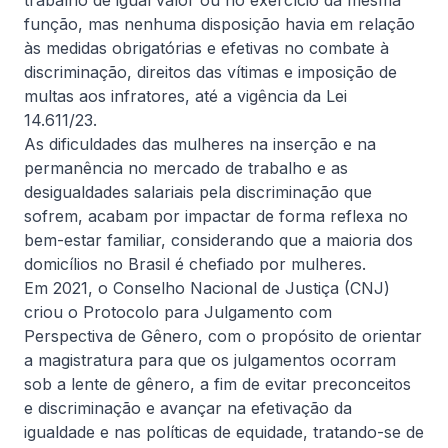
trabalho de igual valor ou no exercício da mesma
no mercado imobiliário
função, mas nenhuma disposição havia em relação
às medidas obrigatórias e efetivas no combate à
Ler artigo completo
discriminação, direitos das vítimas e imposição de
multas aos infratores, até a vigência da Lei
14.611/23.
As dificuldades das mulheres na inserção e na
1
Anterior
Próximo
permanência no mercado de trabalho e as
desigualdades salariais pela discriminação que
sofrem, acabam por impactar de forma reflexa no
bem-estar familiar, considerando que a maioria dos
domicílios no Brasil é chefiado por mulheres.
Em 2021, o Conselho Nacional de Justiça (CNJ)
criou o Protocolo para Julgamento com
Perspectiva de Gênero, com o propósito de orientar
a magistratura para que os julgamentos ocorram
Com 25 anos de experiência, unimos profundidade técnica e
sob a lente de gênero, a fim de evitar preconceitos
visão estratégica para estruturar soluções jurídicas seguras,
e discriminação e avançar na efetivação da
consistentes e alinhadas à gestão empresarial.
igualdade e nas políticas de equidade, tratando-se de