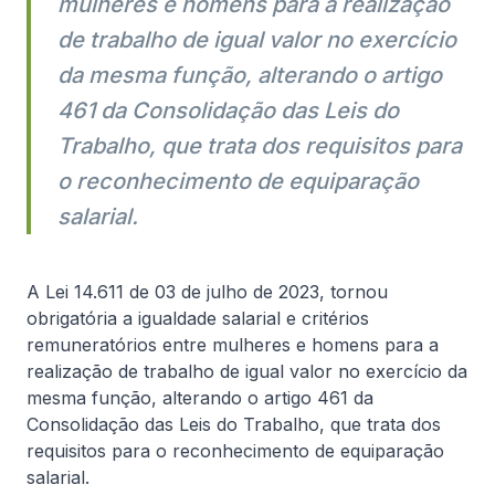
mulheres e homens para a realização
de trabalho de igual valor no exercício
Informativa
da mesma função, alterando o artigo
461 da Consolidação das Leis do
Trabalho, que trata dos requisitos para
o reconhecimento de equiparação
salarial.
7 de agosto, 2026
De Natale Advogados
A Lei 14.611 de 03 de julho de 2023, tornou
Lei Felca não se aplica apenas às big
obrigatória a igualdade salarial e critérios
remuneratórios entre mulheres e homens para a
techs
realização de trabalho de igual valor no exercício da
A Lei nº 15.211/2025 instituiu o Estatuto Digital da
mesma função, alterando o artigo 461 da
Criança e do Adolescente estabelecendo um novo
Consolidação das Leis do Trabalho, que trata dos
regime de obrigações para produtos e serviços
requisitos para o reconhecimento de equiparação
digitais no Brasil. Embora o debate público tenha se
salarial.
concentrado nas big techs, o alcance da lei é
Ler artigo completo