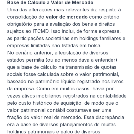
Base de Cálculo a Valor de Mercado
estratégia de defesa, organização das provas e
Ler artigo completo
Uma das alterações mais relevantes diz respeito à
atenção à documentação das contratações.
consolidação do
valor de mercado
como critério
obrigatório para a avaliação dos bens e direitos
sujeitos ao ITCMD. Isso inclui, de forma expressa,
Informativa
as participações societárias em holdings familiares e
empresas limitadas não listadas em bolsa.
No cenário anterior, a legislação de diversos
estados permitia (ou ao menos dava a entender)
que a base de cálculo na transmissão de quotas
sociais fosse calculada sobre o valor patrimonial,
baseado no patrimônio líquido registrado nos livros
da empresa. Como em muitos casos, havia por
4 de agosto, 2026
De Natale Advogados
vezes ativos imobiliários registrados na contabilidade
MP do Frete Mínimo
pelo custo histórico de aquisição, de modo que o
valor patrimonial contábil costumava ser uma
Quais os impactos e as mudanças no transporte
fração do valor real de mercado. Essa discrepância
rodoviário de cargas após a aprovação do Senado
era a base de diversos planejamentos de muitas
da Medida Provisória nº 1.343/2026?
holdings patrimoniais e palco de diversos