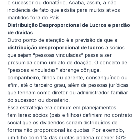
modernizem constantemente e assumam papel
o sucessor ou donatário. Acaba, assim, a não
estratégico nos negócios
incidência de fato que existia para muitos ativos
Ler artigo completo
mantidos fora do País.
Distribuição Desproporcional de Lucros e perdão
de dívidas
Outro ponto de atenção é a previsão de que a
Informativa
distribuição desproporcional de lucros
a sócios
que sejam “pessoas vinculadas” passa a ser
presumida como um ato de doação. O conceito de
“pessoas vinculadas” abrange cônjuge,
companheiro, filhos ou parente, consanguíneo ou
afim, até o terceiro grau, além de pessoas jurídicas
que tenham como diretor ou administrador familiar
do sucessor ou donatário.
Essa estratégia era comum em planejamentos
4 de agosto, 2026
De Natale Advogados
familiares: sócios (pais e filhos) definiam no contrato
Impactos do IBS e da CBS nas
social que os dividendos seriam distribuídos de
locações e holdings patrimoniais
forma não proporcional às quotas. Por exemplo,
Confira os principais impactos da Reforma Tributária
um filho com 1% das quotas poderia receber 50%