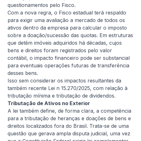
questionamentos pelo Fisco.
Ler artigo completo
Com a nova regra, o Fisco estadual terá respaldo
para exigir uma avaliação a mercado de todos os
ativos dentro da empresa para calcular o imposto
sobre a doação/sucessão das quotas. Em estruturas
Informativa
que detêm imóveis adquiridos há décadas, cujos
bens e direitos foram registrados pelo valor
contábil, o impacto financeiro pode ser substancial
para eventuais operações futuras de transferência
desses bens.
Isso sem considerar os impactos resultantes da
também recente Lei n 15.270/2025, com relação à
tributação mínima e tributação de dividendos.
4 de agosto, 2026
De Natale Advogados
Tributação de Ativos no Exterior
IBS e CBS passam a ser obrigatórios
A lei também define, de forma clara, a competência
nas notas fiscais eletrônicas a partir
para a tributação de heranças e doações de bens e
de agosto
direitos localizados fora do Brasil. Trata-se de uma
Primeiros efeitos operacionais da Reforma Tributária
questão que gerava ampla disputa judicial, uma vez
sobre o consumo