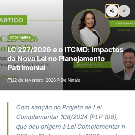
Informativa
Voltar ao Início
LC 227/2026 e o ITCMD: Impactos
da Nova Lei no Planejamento
Mídia e Publicações
Patrimonial
Explore nossos artigos, notícias e insights
22 de fevereiro, 2026
De Natale
jurídicos.
Com sanção do Projeto de Lei
Pesquisar
Complementar 108/2024 (PLP 108),
Informativa
que deu origem à Lei Complementar n