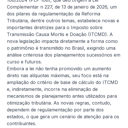
108/2024 (PLP 108), que deu origem à Lei
consideravelmente mais amplo
Complementar n 227, de 13 de janeiro de 2026, um
dos pilares da regulamentação da Reforma
Tributária, dentre outros temas, estabelece novas e
Informativa
importantes diretrizes para o Imposto sobre
Transmissão Causa Mortis e Doação (ITCMD). A
nova legislação impacta diretamente a forma como
o patrimônio é transmitido no Brasil, exigindo uma
análise criteriosa dos planejamentos sucessórios em
curso e futuros.
Embora a lei não tenha promovido um aumento
direto nas alíquotas máximas, seu foco está na
5 de agosto, 2026
De Natale Advogados
ampliação do critério de base de cálculo do ITCMD
e, indiretamente, incorre na eliminação de
Avalanche de processos sobre
mecanismos de planejamento antes utilizados para
Pejotização, após decisão do STF
otimização tributária. As novas regras, contudo,
O STF autorizou a retomada dos processos sobre
dependem de regulamentação por parte dos
pejotização suspensos pelo Tema 1.389. Embora a
estados, o que gera um cenário de atenção para os
tese definitiva ainda não tenha sido fixada, as ações
contribuintes.
voltam a tramitar, exigindo das empresas revisão da