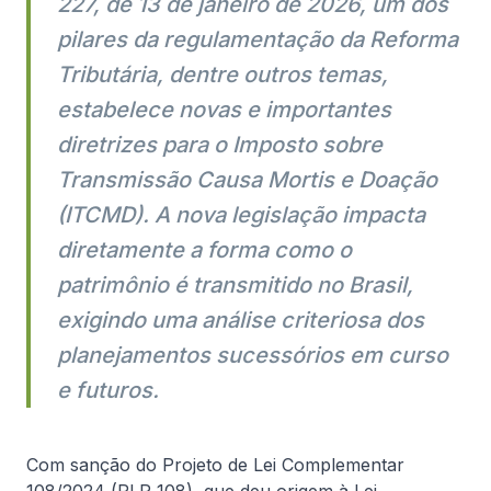
227, de 13 de janeiro de 2026, um dos
pilares da regulamentação da Reforma
Informativa
Tributária, dentre outros temas,
estabelece novas e importantes
diretrizes para o Imposto sobre
Transmissão Causa Mortis e Doação
(ITCMD). A nova legislação impacta
diretamente a forma como o
7 de agosto, 2026
De Natale Advogados
patrimônio é transmitido no Brasil,
Lei Felca não se aplica apenas às big
exigindo uma análise criteriosa dos
techs
planejamentos sucessórios em curso
A Lei nº 15.211/2025 instituiu o Estatuto Digital da
e futuros.
Criança e do Adolescente estabelecendo um novo
regime de obrigações para produtos e serviços
digitais no Brasil. Embora o debate público tenha se
Com sanção do Projeto de Lei Complementar
concentrado nas big techs, o alcance da lei é
Ler artigo completo