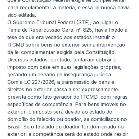
que a Constituição Federal exigia lei complementar
para regulamentar a matéria, e essa lei nunca havia
Ler artigo completo
sido editada.
O Supremo Tribunal Federal (STF), ao julgar o
Tema de Repercussão Geral nº 825, havia fixado a
tese de que era vedado aos estados instituir o
Informativa
ITCMD sobre bens no exterior sem a intervenção
da lei complementar exigida pela Constituição.
Diversos estados, contudo, tentaram cobrar o
imposto com base em suas legislações próprias,
gerando um cenário de insegurança jurídica.
Com a LC 227/2026, a transmissão de bens e
direitos no exterior passa a ser expressamente
prevista como fato gerador do ITCMD, com regras
4 de agosto, 2026
De Natale Advogados
específicas de competência. Para bens imóveis no
O jurídico deixou de ser centro de
exterior, o imposto será devido ao estado do
custo: como transformá-lo em
domicílio do falecido ou doador, se domiciliados no
gerador de resultado para as
Brasil. Se o falecido ou doador for domiciliado no
Cenário cada vez mais complexo, com reformas e
empresas
exterior, a competência será do estado onde residir
aumento da competitividade, exige que jurídicos se