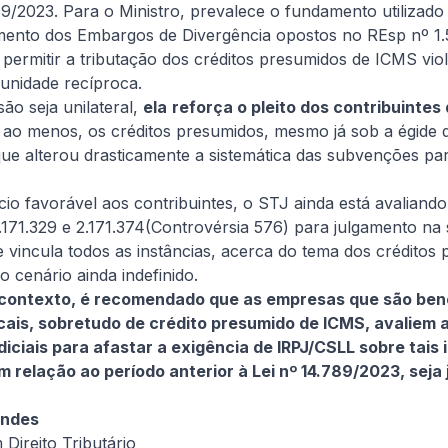
89/2023. Para o Ministro, prevalece o fundamento utilizad
Informativa
amento dos Embargos de Divergência opostos no REsp nº 1
 permitir a tributação dos créditos presumidos de ICMS viol
munidade recíproca.
ão seja unilateral,
ela
reforça o pleito dos contribuintes
ao menos, os créditos presumidos, mesmo já sob a égide da
ue alterou drasticamente a sistemática das subvenções pa
cio favorável aos contribuintes, o STJ ainda está avaliando
4 de agosto, 2026
De Natale Advogados
.171.329 e 2.171.374(Controvérsia 576) para julgamento na 
O jurídico deixou de ser centro de
ue vincula todos as instâncias, acerca do tema dos créditos
custo: como transformá-lo em
o cenário ainda indefinido.
contexto, é recomendado que as empresas que são bene
gerador de resultado para as
Cenário cada vez mais complexo, com reformas e
scais, sobretudo de crédito presumido de ICMS, avaliem 
empresas
aumento da competitividade, exige que jurídicos
iciais para afastar a exigência de IRPJ/CSLL sobre tais 
se modernizem constantemente e assumam papel
em relação ao período anterior à Lei nº 14.789/2023, seja 
estratégico nos negócios
Ler artigo completo
endes
 Direito Tributário