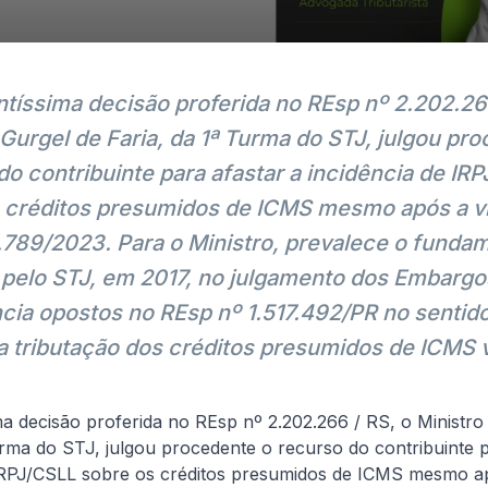
tíssima decisão proferida no REsp nº 2.202.266
 Gurgel de Faria, da 1ª Turma do STJ, julgou pr
do contribuinte para afastar a incidência de IR
4 de agosto, 2026
De Natale Advogados
 créditos presumidos de ICMS mesmo após a v
MP do Frete Mínimo
4.789/2023. Para o Ministro, prevalece o funda
Quais os impactos e as mudanças no transporte
o pelo STJ, em 2017, no julgamento dos Embargo
rodoviário de cargas após a aprovação do
cia opostos no REsp nº 1.517.492/PR no sentid
Senado da Medida Provisória nº 1.343/2026?
 a tributação dos créditos presumidos de ICMS v
Ler artigo completo
a decisão proferida no REsp nº 2.202.266 / RS, o Ministro
urma do STJ, julgou procedente o recurso do contribuinte p
 IRPJ/CSLL sobre os créditos presumidos de ICMS mesmo ap