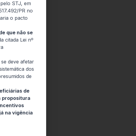
o pelo STJ, em
.517.492/PR no
aria o pacto
 de que não se
 citada Lei nº
ra
 se deve afetar
sistemática dos
 presumidos de
ficiárias de
a propositura
incentivos
já na vigência