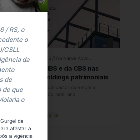
 / RS, o
ocedente o
PJ/CSLL
4 de agosto, 2026
De Natale Advogados
igência da
Impactos do IBS e da CBS nas
mento
locações e holdings patrimoniais
s de
Confira os principais impactos da Reforma
o de que
Tributária no mercado imobiliário
iolaria o
Ler artigo completo
 Gurgel de
ara afastar a
ós a vigência