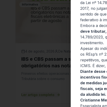
da Lei nº 14.7
Informativa
2017, no julg
sentido de que
federativo à i
Embora a decis
deve tributar,
14.789/2023, q
investimento.
Apesar do indí
4 de agosto, 2026
De Natale Advogados
os REsp’s nº 2
IBS e CBS passam a ser
repetitivos, q
obrigatórios nas notas fiscais
ICMS. É dizer, 
Diante desse 
eletrônicas a partir de agosto
Primeiros efeitos operacionais da Reforma
incentivos fi
Tributária sobre o consumo
de medidas jud
fiscais, seja 
da aludida lei.
Ler artigo completo
Cristianne M
Especialista em