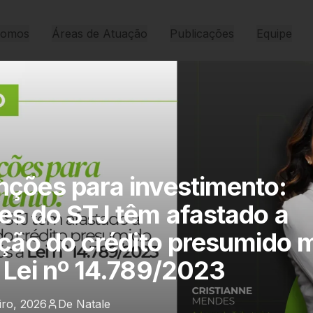
Somos
Áreas de Atuação
Publicações
Equipe
ções para investimento:
dicos.
es do STJ têm afastado a
ação do crédito presumido
 Lei nº 14.789/2023
iro, 2026
De Natale
Informativa