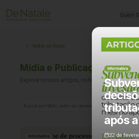
Quem 
Voltar ao Início
Mídia e Publicações
Informativa
Subven
Explore nossos artigos, notícias e insights jurí
decisõ
tribut
após a
22 de fevere
Informativa